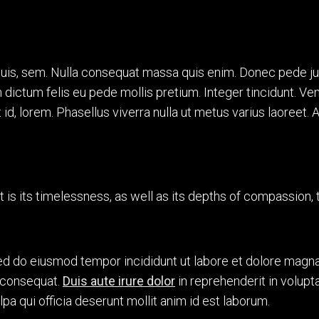
uis, sem. Nulla consequat massa quis enim. Donec pede justo,
am dictum felis eu pede mollis pretium. Integer tincidunt. V
it id, lorem. Phasellus viverra nulla ut metus varius laoreet.
it is its timelessness, as well as its depths of compassion, t
sed do eiusmod tempor incididunt ut labore et dolore magna
o consequat.
Duis aute irure dolor
in reprehenderit in volupta
pa qui officia deserunt mollit anim id est laborum.